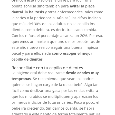
oral correcta
no sólo es la clave para lucir una
bonita sonrisa sino también para
evitar la placa
dental
, la
halitosis
y otras enfermedades, tales como
la caries o la periodoncia. Aún así, las cifras indican
que más del 30% de los adultos no se cepilla los
dientes como debiera, es decir, tras cada comida.
Con los niños, el porcentaje alcanza un 20%. Por eso,
queremos animarte a que uno de los propósitos de
este año nuevo sea conseguir una buena limpieza
bucal y para ello, nada
como escoger el mejor
cepillo de dientes
.
Reconcíliate con tu cepillo de dientes.
La higiene oral debe realizarse
desde edades muy
tempranas
. Se recomienda que sean los padres
quienes se hagan cargo de la de su bebé. Algo tan
fácil como deslizar una gasa por las encías evitará
que los microbios se multipliquen y aparezcan los
primeros indicios de futuras caries. Poco a poco, el
bebé irá creciendo. Sin darnos cuenta, se habrá
adaptado a este hábito de forma totalmente natural.