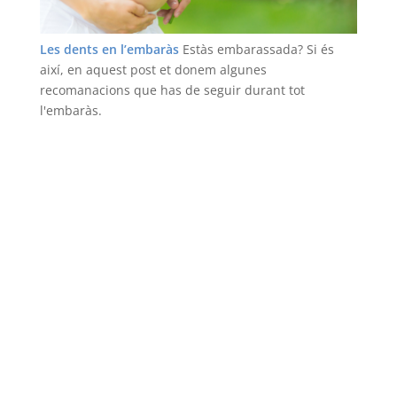
Les dents en l’embaràs
Estàs embarassada? Si és
així, en aquest post et donem algunes
recomanacions que has de seguir durant tot
l'embaràs.
Llegir més
Coneix els nostres serveis
Blanquejament dental
Odontologia infantil
Implants dentals
Queixals del seny
Ortodoncia
Ortodoncia infantil