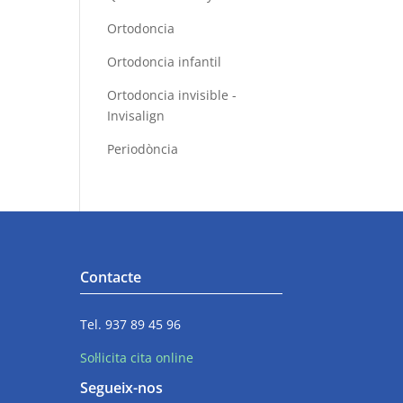
Ortodoncia
Ortodoncia infantil
Ortodoncia invisible -
Invisalign
Periodòncia
Contacte
Tel. 937 89 45 96
Sol·licita cita online
Segueix-nos