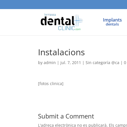
Implants
dentals
Instalacions
by
admin
|
jul. 7, 2011
|
Sin categoría @ca
|
0
[fotos clinica]
Submit a Comment
L'adreça electrònica no es publicarà.
Els camp