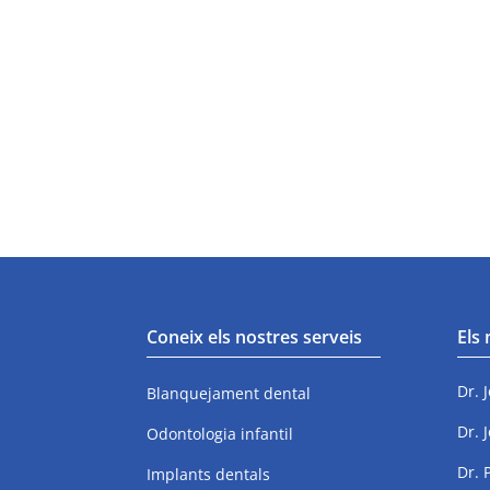
Coneix els nostres serveis
Els
Dr. 
Blanquejament dental
Dr. 
Odontologia infantil
Dr. 
Implants dentals