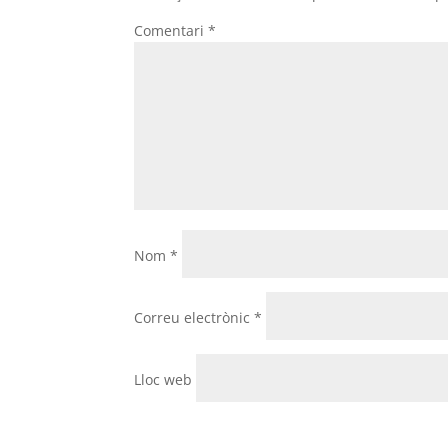
Comentari
*
Nom
*
Correu electrònic
*
Lloc web