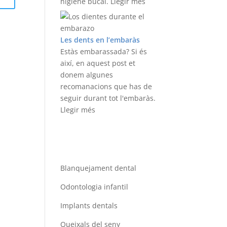
higiene bucal.
Llegir més
Les dents en l’embaràs
Estàs embarassada? Si és
així, en aquest post et
donem algunes
recomanacions que has de
seguir durant tot l'embaràs.
Llegir més
Coneix els nostres
serveis
Blanquejament dental
Odontologia infantil
Implants dentals
Queixals del seny