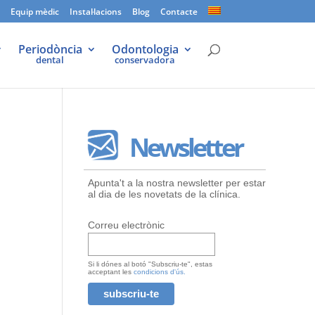
Equip mèdic
Instal·lacions
Blog
Contacte
Periodòncia
Odontologia
dental
conservadora
Newsletter
Apunta't a la nostra newsletter per estar
al dia de les novetats de la clínica.
Correu electrònic
Si li dónes al botó "Subscriu-te", estas
acceptant les
condicions d'ús.