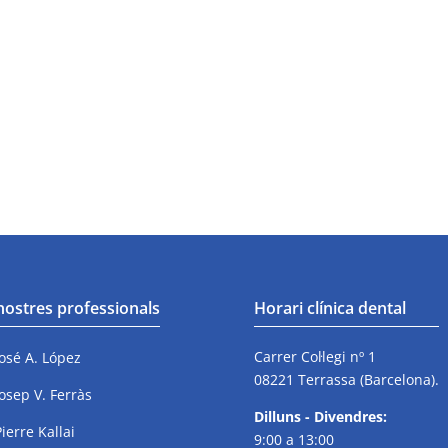
 nostres professionals
Horari clínica dental
Carrer Col·legi nº 1
José A. López
08221 Terrassa (Barcelona).
Josep V. Ferràs
Dilluns - Divendres:
Pierre Kallai
9:00 a 13:00