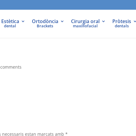
Estètica
Ortodòncia
Cirurgia oral
Pròtesis
dental
Brackets
maxil·lofacial
dentals
 comments
s necessaris estan marcats amb
*