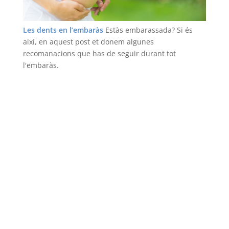
Les dents en l’embaràs
Estàs embarassada? Si és
així, en aquest post et donem algunes
recomanacions que has de seguir durant tot
l'embaràs.
Llegir més
Coneix els nostres serveis
Blanquejament dental
Odontologia infantil
Implants dentals
Queixals del seny
Ortodoncia
Ortodoncia infantil