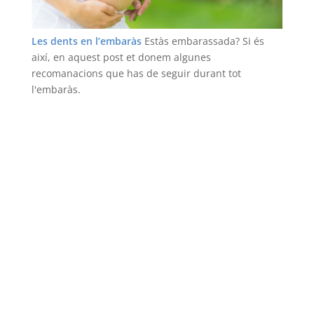
Les dents en l’embaràs
Estàs embarassada? Si és
així, en aquest post et donem algunes
recomanacions que has de seguir durant tot
l'embaràs.
Llegir més
Coneix els nostres serveis
Blanquejament dental
Odontologia infantil
Implants dentals
Queixals del seny
Ortodoncia
Ortodoncia infantil